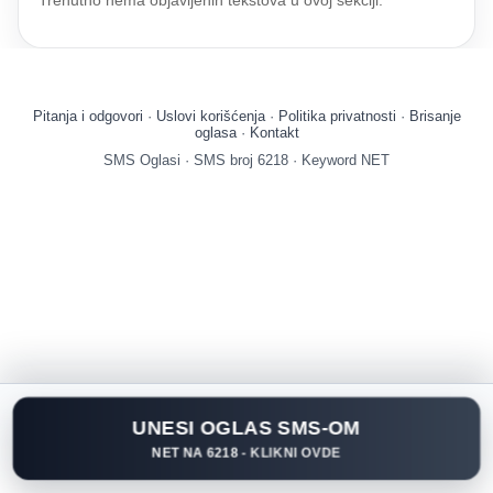
Trenutno nema objavljenih tekstova u ovoj sekciji.
Pitanja i odgovori
·
Uslovi korišćenja
·
Politika privatnosti
·
Brisanje
oglasa
·
Kontakt
SMS Oglasi · SMS broj 6218 · Keyword NET
UNESI OGLAS SMS-OM
NET NA 6218
- KLIKNI OVDE