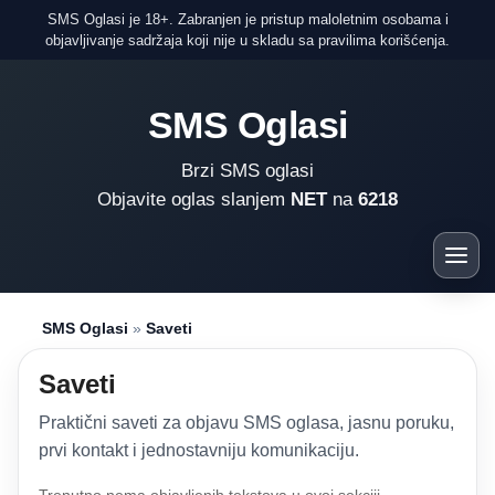
SMS Oglasi je 18+. Zabranjen je pristup maloletnim osobama i
objavljivanje sadržaja koji nije u skladu sa pravilima korišćenja.
SMS Oglasi
Brzi SMS oglasi
Objavite oglas slanjem
NET
na
6218
SMS Oglasi
»
Saveti
Saveti
Praktični saveti za objavu SMS oglasa, jasnu poruku,
prvi kontakt i jednostavniju komunikaciju.