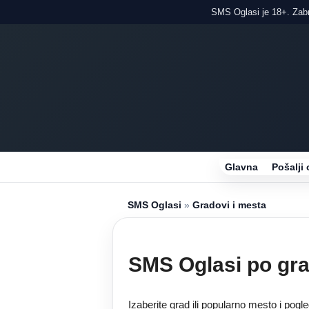
SMS Oglasi je 18+. Zabra
Glavna
Pošalji 
SMS Oglasi
»
Gradovi i mesta
SMS Oglasi po gr
Izaberite grad ili popularno mesto i pogl