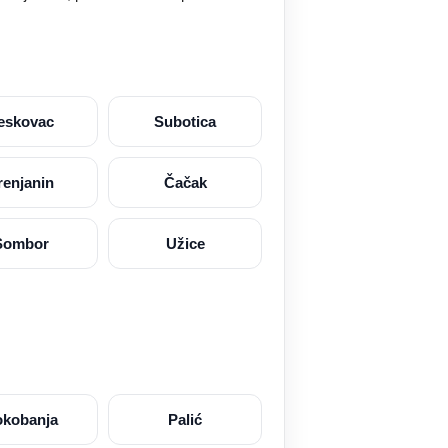
eskovac
Subotica
renjanin
Čačak
Sombor
Užice
okobanja
Palić