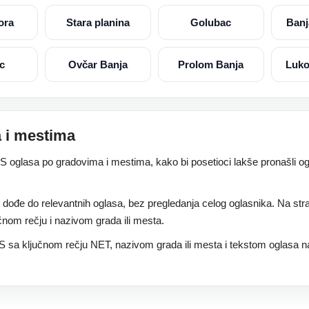
ora
Stara planina
Golubac
Banj
c
Ovčar Banja
Prolom Banja
Luko
 i mestima
lasa po gradovima i mestima, kako bi posetioci lakše pronašli ogl
 dođe do relevantnih oglasa, bez pregledanja celog oglasnika. Na st
nom rečju i nazivom grada ili mesta.
S sa ključnom rečju NET, nazivom grada ili mesta i tekstom oglasa n