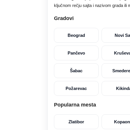
ključnom rečju sajta i nazivom grada ili 
Gradovi
Beograd
Novi S
Pančevo
Krušev
Šabac
Smeder
Požarevac
Kikind
Popularna mesta
Zlatibor
Kopaon