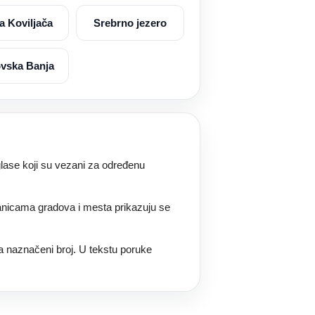
a Koviljača
Srebrno jezero
vska Banja
ase koji su vezani za određenu
ranicama gradova i mesta prikazuju se
a naznačeni broj. U tekstu poruke