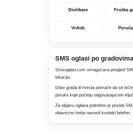
Divčibare
Fruška g
Vrdnik
Peruća
SMS oglasi po gradovima
Smsoglasi.com omogućava pregled SMS og
lokaciju.
Izbor grada ili mesta pomaže da se brže
poruke koje počinju odgovarajućom ključ
Za objavu oglasa potrebno je poslati SM
obavezno treba navesti kontakt telefon.