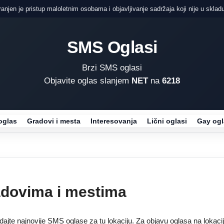
njen je pristup maloletnim osobama i objavljivanje sadržaja koji nije u skladu
SMS Oglasi
Brzi SMS oglasi
Objavite oglas slanjem
NET
na
6218
oglas
Gradovi i mesta
Interesovanja
Lični oglasi
Gay ogl
adovima i mestima
edajte najnovije SMS oglase za tu lokaciju. Za objavu oglasa na lokaci