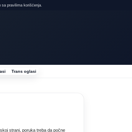
 sa pravilima korišćenja.
asi
Trans oglasi
jskoj strani, poruka treba da počne