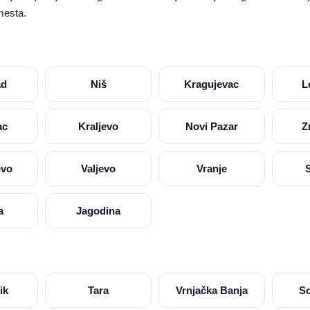
mesta.
ad
Niš
Kragujevac
L
ac
Kraljevo
Novi Pazar
Z
evo
Valjevo
Vranje
a
Jagodina
ik
Tara
Vrnjačka Banja
S