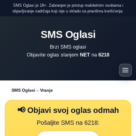
SMS Oglasi je 18+. Zabranjen je pristup maloletnim osobama i
objavljivanje sadržaja koji nije u skladu sa pravilima korišćenja.
SMS Oglasi
Brzi SMS oglasi
Objavite oglas slanjem
NET
na
6218
SMS Oglasi
»
Vranje
📢 Objavi svoj oglas odmah
Pošaljite SMS na 6218: