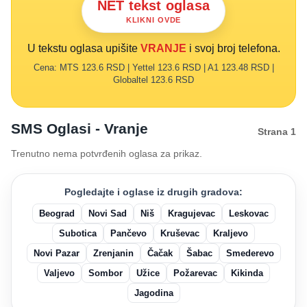
NET tekst oglasa
KLIKNI OVDE
U tekstu oglasa upišite
VRANJE
i svoj broj telefona.
Cena: MTS 123.6 RSD | Yettel 123.6 RSD | A1 123.48 RSD |
Globaltel 123.6 RSD
SMS Oglasi - Vranje
Strana 1
Trenutno nema potvrđenih oglasa za prikaz.
Pogledajte i oglase iz drugih gradova:
Beograd
Novi Sad
Niš
Kragujevac
Leskovac
Subotica
Pančevo
Kruševac
Kraljevo
Novi Pazar
Zrenjanin
Čačak
Šabac
Smederevo
Valjevo
Sombor
Užice
Požarevac
Kikinda
Jagodina