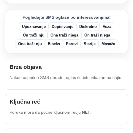
Pogledajte SMS oglase po interesovanjima:
Upoznavanje
Dopisivanje
Diskretno
Veza
On traži nju
Ona traži njega
On traži njega
Ona traži nju
Biseks
Parovi
Starije
Masaža
Brza objava
Nakon uspešne SMS obrade, oglas će biti prikazan na sajtu.
Ključna reč
Poruka mora da počne ključnom rečju
NET
.