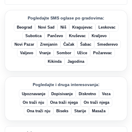
Pogledajte SMS oglase po gradovima:
Beograd
Novi Sad
Niš
Kragujevac
Leskovac
Subotica
Pančevo
Kruševac
Kraljevo
Novi Pazar
Zrenjanin
Čačak
Šabac
Smederevo
Valjevo
Vranje
Sombor
Užice
Požarevac
Kikinda
Jagodina
Pogledajte i druga interesovanja:
Upoznavanje
Dopisivanje
Diskretno
Veza
On traži nju
Ona traži njega
On traži njega
Ona traži nju
Biseks
Starije
Masaža