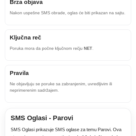
Brza objava
Nakon uspešne SMS obrade, oglas će biti prikazan na sajtu.
Ključna reč
Poruka mora da počne ključnom rečju
NET
.
Pravila
Ne objavljuju se poruke sa zabranjenim, uvredljivim ili
neprimerenim sadržajem.
SMS Oglasi - Parovi
SMS Oglasi prikazuje SMS oglase za temu Parovi. Ova