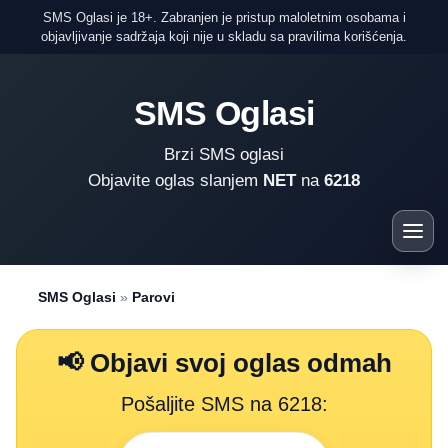
SMS Oglasi je 18+. Zabranjen je pristup maloletnim osobama i
objavljivanje sadržaja koji nije u skladu sa pravilima korišćenja.
SMS Oglasi
Brzi SMS oglasi
Objavite oglas slanjem
NET
na
6218
SMS Oglasi
»
Parovi
📢 Objavi svoj oglas odmah
Pošaljite SMS na 6218: