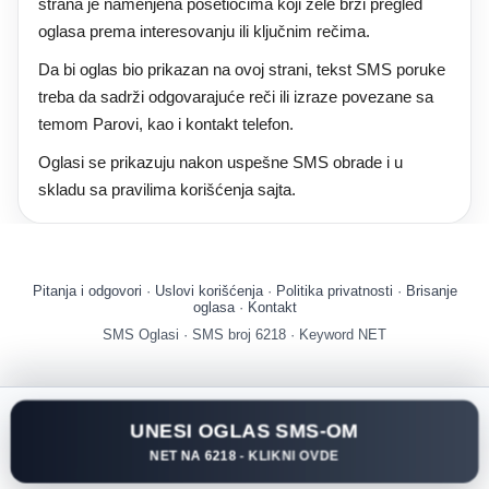
strana je namenjena posetiocima koji žele brži pregled
oglasa prema interesovanju ili ključnim rečima.
Da bi oglas bio prikazan na ovoj strani, tekst SMS poruke
treba da sadrži odgovarajuće reči ili izraze povezane sa
temom Parovi, kao i kontakt telefon.
Oglasi se prikazuju nakon uspešne SMS obrade i u
skladu sa pravilima korišćenja sajta.
Pitanja i odgovori
·
Uslovi korišćenja
·
Politika privatnosti
·
Brisanje
oglasa
·
Kontakt
SMS Oglasi · SMS broj 6218 · Keyword NET
UNESI OGLAS SMS-OM
NET NA 6218
- KLIKNI OVDE