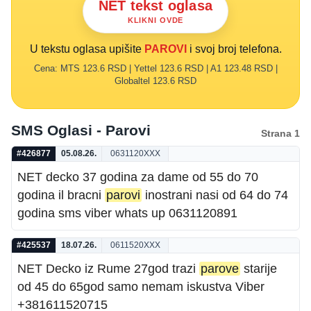
NET tekst oglasa
KLIKNI OVDE
U tekstu oglasa upišite
PAROVI
i svoj broj telefona.
Cena: MTS 123.6 RSD | Yettel 123.6 RSD | A1 123.48 RSD |
Globaltel 123.6 RSD
SMS Oglasi - Parovi
Strana 1
#426877
05.08.26.
0631120XXX
NET decko 37 godina za dame od 55 do 70
godina il bracni
parovi
inostrani nasi od 64 do 74
godina sms viber whats up 0631120891
#425537
18.07.26.
0611520XXX
NET Decko iz Rume 27god trazi
parove
starije
od 45 do 65god samo nemam iskustva Viber
+381611520715