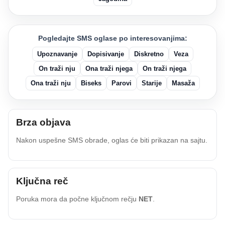
Pogledajte SMS oglase po interesovanjima:
Upoznavanje
Dopisivanje
Diskretno
Veza
On traži nju
Ona traži njega
On traži njega
Ona traži nju
Biseks
Parovi
Starije
Masaža
Brza objava
Nakon uspešne SMS obrade, oglas će biti prikazan na sajtu.
Ključna reč
Poruka mora da počne ključnom rečju
NET
.