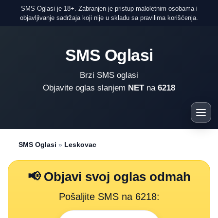
SMS Oglasi je 18+. Zabranjen je pristup maloletnim osobama i
objavljivanje sadržaja koji nije u skladu sa pravilima korišćenja.
SMS Oglasi
Brzi SMS oglasi
Objavite oglas slanjem
NET
na
6218
SMS Oglasi
»
Leskovac
📢 Objavi svoj oglas odmah
Pošaljite SMS na 6218: