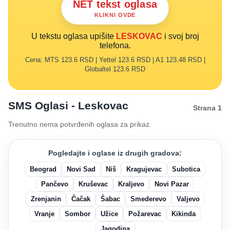
NET tekst oglasa
KLIKNI OVDE
U tekstu oglasa upišite
LESKOVAC
i svoj broj
telefona.
Cena: MTS 123.6 RSD | Yettel 123.6 RSD | A1 123.48 RSD |
Globaltel 123.6 RSD
SMS Oglasi - Leskovac
Strana 1
Trenutno nema potvrđenih oglasa za prikaz.
Pogledajte i oglase iz drugih gradova:
Beograd
Novi Sad
Niš
Kragujevac
Subotica
Pančevo
Kruševac
Kraljevo
Novi Pazar
Zrenjanin
Čačak
Šabac
Smederevo
Valjevo
Vranje
Sombor
Užice
Požarevac
Kikinda
Jagodina