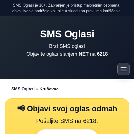
SMS Oglasi je 18+. Zabranjen je pristup maloletnim osobama i
objavljivanje sadržaja koji nije u skladu sa pravilima korišćenja.
SMS Oglasi
Brzi SMS oglasi
Objavite oglas slanjem
NET
na
6218
SMS Oglasi
»
Kruševac
📢 Objavi svoj oglas odmah
Pošaljite SMS na 6218: