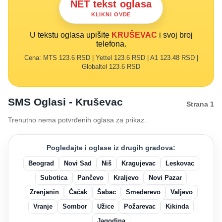
NET tekst oglasa
KLIKNI OVDE
U tekstu oglasa upišite
KRUŠEVAC
i svoj broj
telefona.
Cena: MTS 123.6 RSD | Yettel 123.6 RSD | A1 123.48 RSD |
Globaltel 123.6 RSD
SMS Oglasi - Kruševac
Strana 1
Trenutno nema potvrđenih oglasa za prikaz.
Pogledajte i oglase iz drugih gradova:
Beograd
Novi Sad
Niš
Kragujevac
Leskovac
Subotica
Pančevo
Kraljevo
Novi Pazar
Zrenjanin
Čačak
Šabac
Smederevo
Valjevo
Vranje
Sombor
Užice
Požarevac
Kikinda
Jagodina