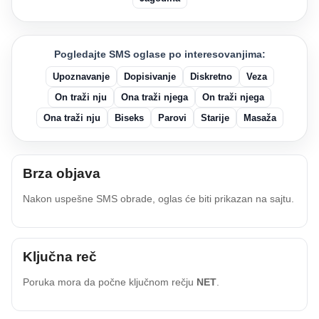
Pogledajte SMS oglase po interesovanjima:
Upoznavanje
Dopisivanje
Diskretno
Veza
On traži nju
Ona traži njega
On traži njega
Ona traži nju
Biseks
Parovi
Starije
Masaža
Brza objava
Nakon uspešne SMS obrade, oglas će biti prikazan na sajtu.
Ključna reč
Poruka mora da počne ključnom rečju
NET
.