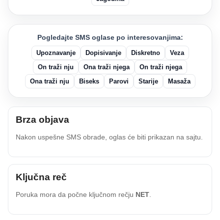
Pogledajte SMS oglase po interesovanjima:
Upoznavanje
Dopisivanje
Diskretno
Veza
On traži nju
Ona traži njega
On traži njega
Ona traži nju
Biseks
Parovi
Starije
Masaža
Brza objava
Nakon uspešne SMS obrade, oglas će biti prikazan na sajtu.
Ključna reč
Poruka mora da počne ključnom rečju
NET
.