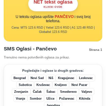
NET tekst oglasa
KLIKNI OVDE
U tekstu oglasa upišite
PANČEVO
i svoj broj
telefona.
Cena: MTS 123.6 RSD | Yettel 123.6 RSD | A1 123.48 RSD |
Globaltel 123.6 RSD
SMS Oglasi - Pančevo
Strana 1
Trenutno nema potvrđenih oglasa za prikaz.
Pogledajte i oglase iz drugih gradova:
Beograd
Novi Sad
Niš
Kragujevac
Leskovac
Subotica
Kruševac
Kraljevo
Novi Pazar
Zrenjanin
Čačak
Šabac
Smederevo
Valjevo
Vranje
Sombor
Užice
Požarevac
Kikinda
Jagodina