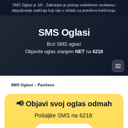
SMS Oglasi je 18+. Zabranjen je pristup maloletnim osobama i
objavljivanje sadržaja koji nije u skladu sa pravilima korišćenja.
SMS Oglasi
Brzi SMS oglasi
Objavite oglas slanjem
NET
na
6218
SMS Oglasi
»
Pančevo
📢 Objavi svoj oglas odmah
Pošaljite SMS na 6218: