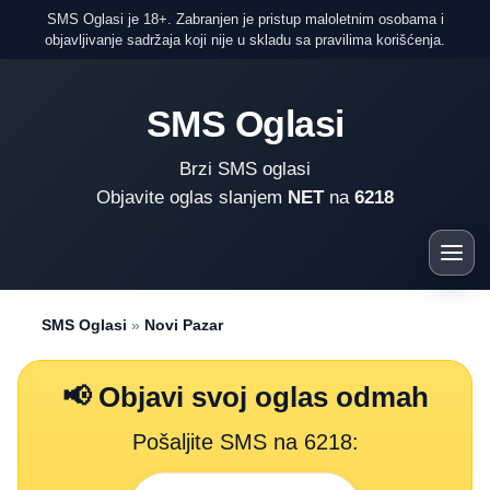
SMS Oglasi je 18+. Zabranjen je pristup maloletnim osobama i
objavljivanje sadržaja koji nije u skladu sa pravilima korišćenja.
SMS Oglasi
Brzi SMS oglasi
Objavite oglas slanjem
NET
na
6218
SMS Oglasi
»
Novi Pazar
📢 Objavi svoj oglas odmah
Pošaljite SMS na 6218: