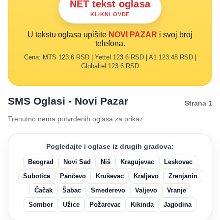
NET tekst oglasa
KLIKNI OVDE
U tekstu oglasa upišite
NOVI PAZAR
i svoj broj
telefona.
Cena: MTS 123.6 RSD | Yettel 123.6 RSD | A1 123.48 RSD |
Globaltel 123.6 RSD
SMS Oglasi - Novi Pazar
Strana 1
Trenutno nema potvrđenih oglasa za prikaz.
Pogledajte i oglase iz drugih gradova:
Beograd
Novi Sad
Niš
Kragujevac
Leskovac
Subotica
Pančevo
Kruševac
Kraljevo
Zrenjanin
Čačak
Šabac
Smederevo
Valjevo
Vranje
Sombor
Užice
Požarevac
Kikinda
Jagodina