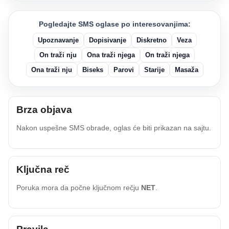
Pogledajte SMS oglase po interesovanjima:
Upoznavanje
Dopisivanje
Diskretno
Veza
On traži nju
Ona traži njega
On traži njega
Ona traži nju
Biseks
Parovi
Starije
Masaža
Brza objava
Nakon uspešne SMS obrade, oglas će biti prikazan na sajtu.
Ključna reč
Poruka mora da počne ključnom rečju
NET
.