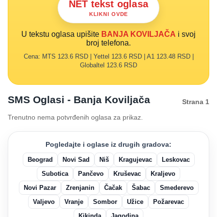
NET tekst oglasa
KLIKNI OVDE
U tekstu oglasa upišite
BANJA KOVILJAČA
i svoj
broj telefona.
Cena: MTS 123.6 RSD | Yettel 123.6 RSD | A1 123.48 RSD |
Globaltel 123.6 RSD
SMS Oglasi - Banja Koviljača
Strana 1
Trenutno nema potvrđenih oglasa za prikaz.
Pogledajte i oglase iz drugih gradova:
Beograd
Novi Sad
Niš
Kragujevac
Leskovac
Subotica
Pančevo
Kruševac
Kraljevo
Novi Pazar
Zrenjanin
Čačak
Šabac
Smederevo
Valjevo
Vranje
Sombor
Užice
Požarevac
Kikinda
Jagodina