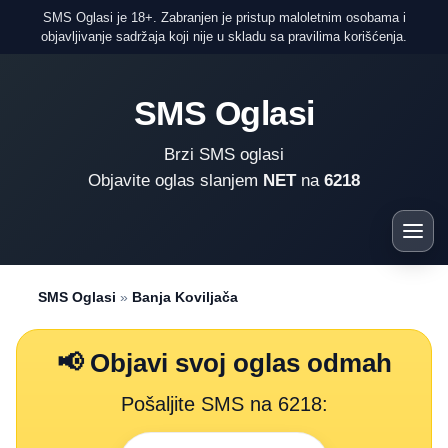
SMS Oglasi je 18+. Zabranjen je pristup maloletnim osobama i
objavljivanje sadržaja koji nije u skladu sa pravilima korišćenja.
SMS Oglasi
Brzi SMS oglasi
Objavite oglas slanjem
NET
na
6218
SMS Oglasi
»
Banja Koviljača
📢 Objavi svoj oglas odmah
Pošaljite SMS na 6218: