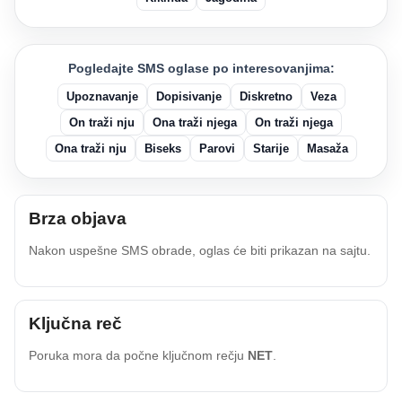
Pogledajte SMS oglase po interesovanjima:
Upoznavanje
Dopisivanje
Diskretno
Veza
On traži nju
Ona traži njega
On traži njega
Ona traži nju
Biseks
Parovi
Starije
Masaža
Brza objava
Nakon uspešne SMS obrade, oglas će biti prikazan na sajtu.
Ključna reč
Poruka mora da počne ključnom rečju
NET
.