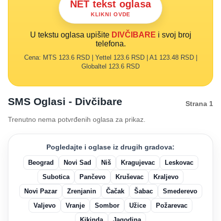
NET tekst oglasa
KLIKNI OVDE
U tekstu oglasa upišite
DIVČIBARE
i svoj broj
telefona.
Cena: MTS 123.6 RSD | Yettel 123.6 RSD | A1 123.48 RSD |
Globaltel 123.6 RSD
SMS Oglasi - Divčibare
Strana 1
Trenutno nema potvrđenih oglasa za prikaz.
Pogledajte i oglase iz drugih gradova:
Beograd
Novi Sad
Niš
Kragujevac
Leskovac
Subotica
Pančevo
Kruševac
Kraljevo
Novi Pazar
Zrenjanin
Čačak
Šabac
Smederevo
Valjevo
Vranje
Sombor
Užice
Požarevac
Kikinda
Jagodina