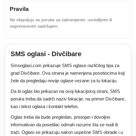
Pravila
Ne objavljuju se poruke sa zabranjenim, uvredljivim ili
neprimerenim sadržajem.
SMS oglasi - Divčibare
Smsoglasi.com prikazuje SMS oglase različitog tipa za
grad Divčibare. Ova strana je namenjena posetiocima koji
žele da pregledaju novije oglase vezane za tu lokaciju.
Da bi oglas bio prikazan na ovoj lokacijskoj strani, SMS
poruka treba da sadrži naziv lokacije, na primer Divčibare,
kao i tekst oglasa i kontakt telefon.
Oglas treba da bude pregledan, pristojan i dovoljno
informativan da posetilac odmah razume šta se nudi ili
traži. Oglasi se prikazuju nakon uspešne SMS obrade i u