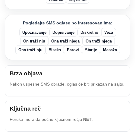
Pogledajte SMS oglase po interesovanjima:
Upoznavanje
Dopisivanje
Diskretno
Veza
On traži nju
Ona traži njega
On traži njega
Ona traži nju
Biseks
Parovi
Starije
Masaža
Brza objava
Nakon uspešne SMS obrade, oglas će biti prikazan na sajtu.
Ključna reč
Poruka mora da počne ključnom rečju
NET
.