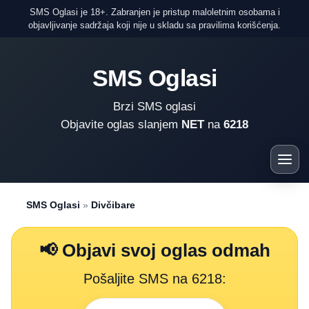
SMS Oglasi je 18+. Zabranjen je pristup maloletnim osobama i
objavljivanje sadržaja koji nije u skladu sa pravilima korišćenja.
SMS Oglasi
Brzi SMS oglasi
Objavite oglas slanjem
NET
na
6218
SMS Oglasi
»
Divčibare
📢 Objavi svoj oglas odmah
Pošaljite SMS na 6218: