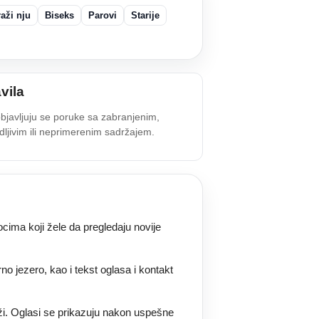
aži nju
Biseks
Parovi
Starije
vila
bjavljuju se poruke sa zabranjenim,
dljivim ili neprimerenim sadržajem.
cima koji žele da pregledaju novije
no jezero, kao i tekst oglasa i kontakt
aži. Oglasi se prikazuju nakon uspešne