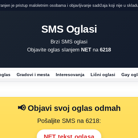
njen je pristup maloletnim osobama i objavljivanje sadržaja koji nije u skladu
SMS Oglasi
Brzi SMS oglasi
Objavite oglas slanjem
NET
na
6218
oglas
Gradovi i mesta
Interesovanja
Lični oglasi
Gay ogl
📢 Objavi svoj oglas odmah
Pošaljite SMS na 6218:
NET tekst oglasa