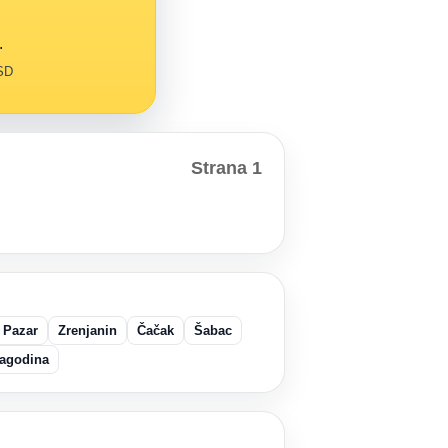
.
RSD
Strana 1
 Pazar
Zrenjanin
Čačak
Šabac
agodina