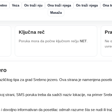
retno
Veza
On traži nju
Ona traži njega
On traži njega
Ona tr
Masaža
Ključna reč
Pra
Poruka mora da počne ključnom rečju
NET
.
Ne o
uvre
ero
ičitog tipa za grad Srebrno jezero. Ova strana je namenjena posetio
koj strani, SMS poruka treba da sadrži naziv lokacije, na primer Srebr
 i dovoljno informativan da posetilac odmah razume šta se nudi ili tr