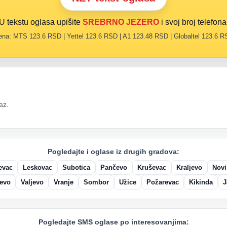
U tekstu oglasa upišite
SREBRNO JEZERO
i svoj broj telefona
na: MTS 123.6 RSD | Yettel 123.6 RSD | A1 123.48 RSD | Globaltel 123.6 
az.
Pogledajte i oglase iz drugih gradova:
evac
Leskovac
Subotica
Pančevo
Kruševac
Kraljevo
Novi
evo
Valjevo
Vranje
Sombor
Užice
Požarevac
Kikinda
J
Pogledajte SMS oglase po interesovanjima: